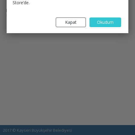
Store’de.
Kayseri Büyükşehir Belediyesi Santral
:
Telefon :
(352) 222 89 60
Kapat
Okudum
2017 © Kayseri Büyükşehir Belediyesi