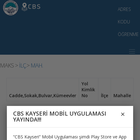
ADRES
KODU
ÖĞRENME
MAKS >
İLÇ.
>
MAH.
Yol
Kimlik
Cadde,Sokak,Bulvar,Kümeevler
No
İlçe
Mahalle
×
CBS KAYSERİ MOBİL UYGULAMASI
YAYINDA!!!
“CBS Kayseri” Mobil Uygulaması şimdi Play Store ve App