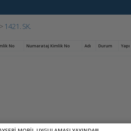
>
1421. SK.
mlik No
Numarataj Kimlik No
Adı
Durum
Yapı 
AYSERİ MOBİL UYGULAMASI YAYINDA!!!