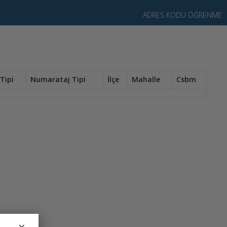
ADRES KODU ÖĞRENME
Tipi
Numarataj Tipi
İlçe
Mahalle
Csbm
×