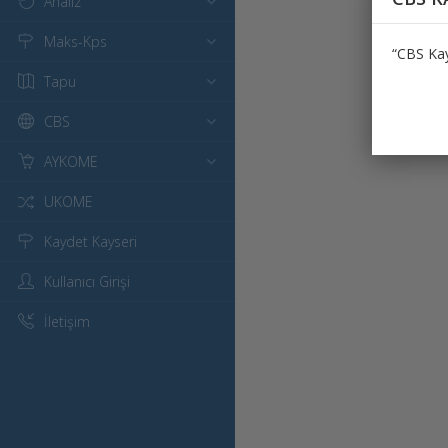
Analiz
Maks-Kps
“CBS Kay
Tapu
CBS
AYKOME
UKOME
Kaydet Kayseri
Kullanıcı Girişi
İletişim