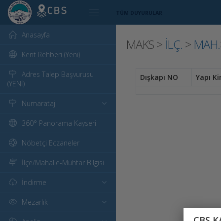
TÜM DUYURULAR
Anasayfa
MAKS >
İLÇ.
>
MAH.
Kent Rehberi (Yeni)
Adres Talep Başvurusu
Dışkapı NO
Yapı Ki
(YENİ)
Numarataj
360° Panorama Kayseri
Nöbetçi Eczaneler
İlçe/Mahalle-Muhtar Bilgisi
İndirme
Mezarlık
CBS K