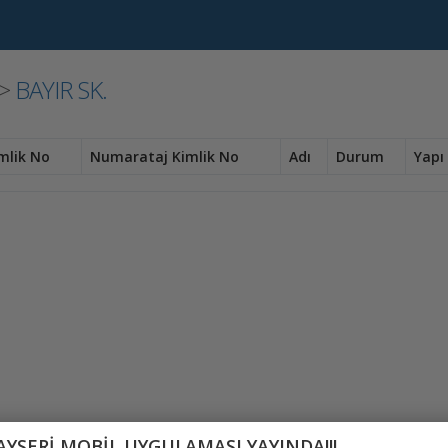
>
BAYIR SK.
mlik No
Numarataj Kimlik No
Adı
Durum
Yapı 
AYSERİ MOBİL UYGULAMASI YAYINDA!!!