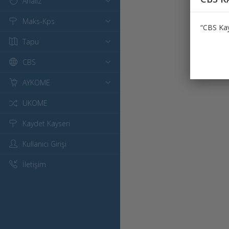
Analiz
Maks-Kps
“CBS Kay
Tapu
CBS
AYKOME
UKOME
Kaydet Kayseri
Kullanıcı Girişi
İletişim