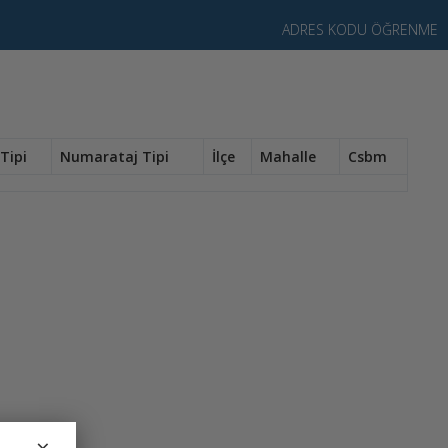
ADRES KODU ÖĞRENME
Tipi
Numarataj Tipi
İlçe
Mahalle
Csbm
×