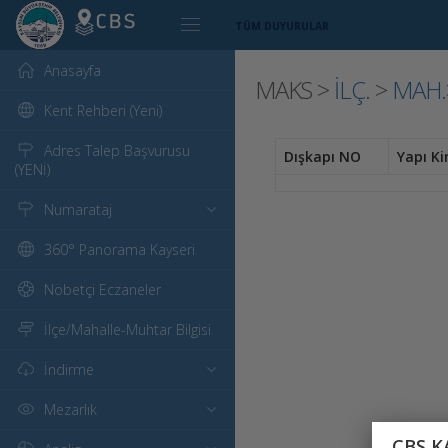
TÜM DUYURULAR
Anasayfa
MAKS >
İLÇ.
>
MAH.
Kent Rehberi (Yeni)
Adres Talep Başvurusu
Dışkapı NO
Yapı Ki
(YENİ)
Numarataj
360° Panorama Kayseri
Nöbetçi Eczaneler
İlçe/Mahalle-Muhtar Bilgisi
İndirme
Mezarlık
CBS K