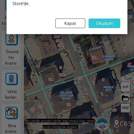
Store’de.
Nöbetçi
Kapat
Okudum
Eczaneler
Önemli
Yer
Arama
Vefat
İlanları
KMZ
Bu sitede sunulan veriler bilgi amaçlı olup, resmi
Bina
evrak niteliğinde değildir..
Arama