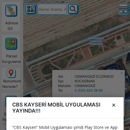
Adrese
Git
Parsel
Sorgulama
×
Adı
:
OSMANGAZİ ECZANESİ
İlçe
:
KOCASİNAN
Konumum
Mahalle
:
OSMANGAZİ
Nerede?
Tel
:
0 (530) 824 38 66
:
:
Nasıl Giderim?
×
CBS KAYSERİ MOBİL UYGULAMASI
:
:
WhatsApp'da Paylaş
YAYINDA!!!
Satılacak
Parseller
“CBS Kayseri” Mobil Uygulaması şimdi Play Store ve App