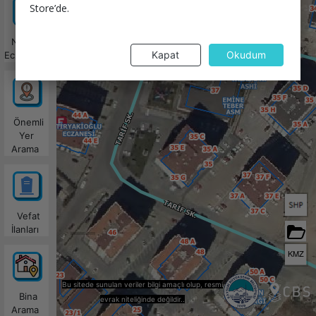
Store’de.
Nöbetçi
Kapat
Okudum
Eczaneler
Önemli
Yer
Arama
Vefat
İlanları
KMZ
Bu sitede sunulan veriler bilgi amaçlı olup, resmi
Bina
evrak niteliğinde değildir..
Arama