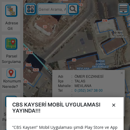
Adrese
Git
Parsel
Sorgulama
×
Adı
:
ÖMER ECZANESİ
İlçe
:
TALAS
Konumum
Mahalle
:
MEVLANA
Nerede?
Tel
:
0 (352) 347 38 00
:
:
Nasıl Giderim?
×
CBS KAYSERİ MOBİL UYGULAMASI
:
:
WhatsApp'da Paylaş
YAYINDA!!!
Satılacak
Parseller
“CBS Kayseri” Mobil Uygulaması şimdi Play Store ve App