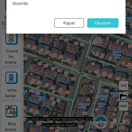
Store’de.
Nöbetçi
Kapat
Okudum
Eczaneler
Önemli
Yer
Arama
Vefat
İlanları
KMZ
Bu sitede sunulan veriler bilgi amaçlı olup, resmi
Bina
evrak niteliğinde değildir..
Arama