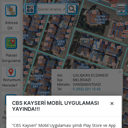
Adrese
Git
Parsel
Sorgulama
×
Adı
:
ÇALIŞKAN ECZANESİ
İlçe
:
MELİKGAZİ
Konumum
Mahalle
:
DANİŞMENTGAZİ
Nerede?
Tel
:
0 (352) 221 15 43
:
:
Nasıl Giderim?
×
CBS KAYSERİ MOBİL UYGULAMASI
:
:
WhatsApp'da Paylaş
YAYINDA!!!
Satılacak
Parseller
“CBS Kayseri” Mobil Uygulaması şimdi Play Store ve App