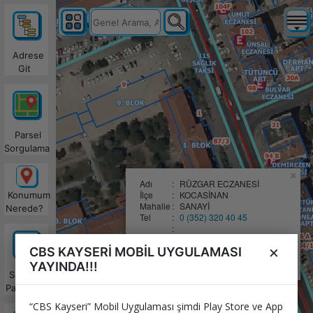
Adrese
Git
Parsel
Sorgulama
×
Adı
:
RÜZGAR ECZANESİ
İlçe
:
KOCASİNAN
Konumum
Mahalle
:
SANAYİ
Nerede?
Tel
:
0 (352) 320 40 45
:
:
Nasıl Giderim?
×
CBS KAYSERİ MOBİL UYGULAMASI
:
:
WhatsApp'da Paylaş
YAYINDA!!!
Satılacak
Parseller
“CBS Kayseri” Mobil Uygulaması şimdi Play Store ve App