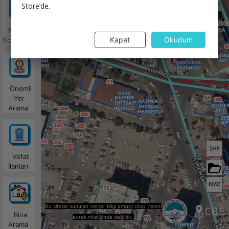
Store’de.
Nöbetçi
Kapat
Okudum
Eczaneler
Önemli
Yer
Arama
Vefat
İlanları
KMZ
Bu sitede sunulan veriler bilgi amaçlı olup, resmi
Bina
evrak niteliğinde değildir..
Arama