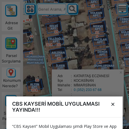
Adrese
Git
Parsel
Sorgulama
×
Adı
:
KATARTAŞ ECZANESİ
İlçe
:
KOCASİNAN
Konumum
Mahalle
:
MİMARSİNAN
Nerede?
Tel
:
0 (352) 233 67 68
:
:
Nasıl Giderim?
×
CBS KAYSERİ MOBİL UYGULAMASI
:
:
WhatsApp'da Paylaş
YAYINDA!!!
Satılacak
Parseller
“CBS Kayseri” Mobil Uygulaması şimdi Play Store ve App