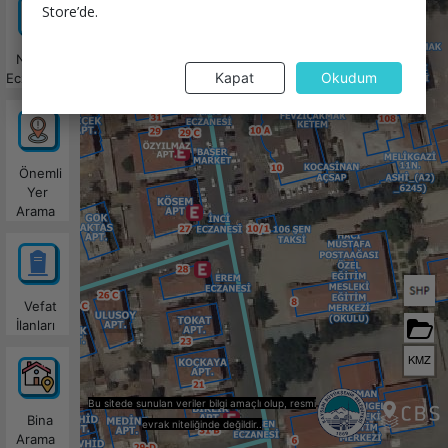
Store’de.
Nöbetçi
Kapat
Okudum
Eczaneler
Önemli
Yer
Arama
Vefat
İlanları
KMZ
Bu sitede sunulan veriler bilgi amaçlı olup, resmi
Bina
evrak niteliğinde değildir..
Arama