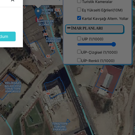
Turistik Kameralar
Eş Yükselti Eğrileri(10M)
Kartal Kavşağı Altern. Yollar
İMAR PLANLARI
dum
UİP (1/1000)
UİP-Çizgisel (1/1000)
UİP-Renkli (1/1000)
1/5000 Nip
NİP (1/25000)
Halihazır (1/25000)
Kadastro Mahalleleri
ÖNEMLİ YERLER (POİ)
PAZAR YERLERİ