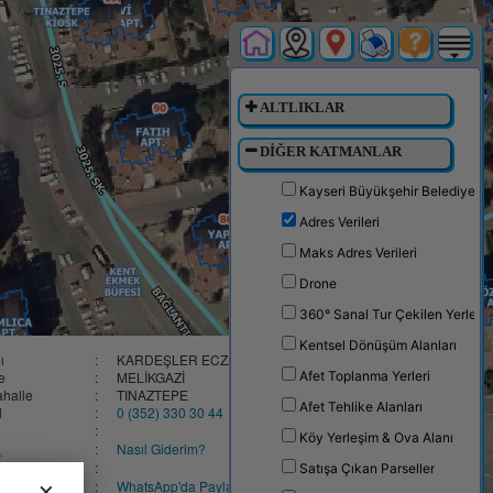
ALTLIKLAR
DİĞER KATMANLAR
Kayseri Büyükşehir Belediyesi
Adres Verileri
Maks Adres Verileri
Drone
360° Sanal Tur Çekilen Yerler
Kentsel Dönüşüm Alanları
×
ı
:
KARDEŞLER ECZANESİ
çe
:
MELİKGAZİ
Afet Toplanma Yerleri
halle
:
TINAZTEPE
Afet Tehlike Alanları
l
:
0 (352) 330 30 44
:
Köy Yerleşim & Ova Alanı
:
Nasıl Giderim?
:
Satışa Çıkan Parseller
×
:
WhatsApp'da Paylaş