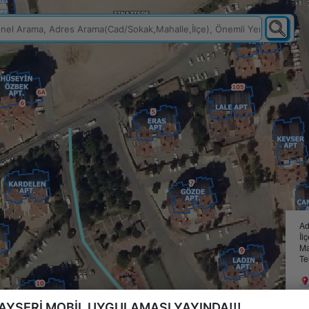
Ad
İl
Ma
Te
AYSERİ MOBİL UYGULAMASI YAYINDA!!!