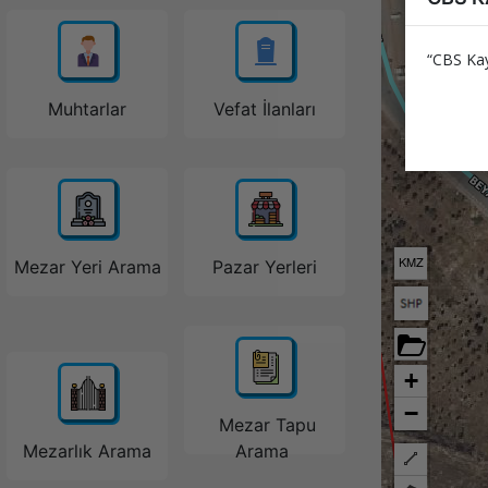
“CBS Kay
Muhtarlar
Vefat İlanları
KMZ
Mezar Yeri Arama
Pazar Yerleri
+
−
Mezar Tapu
Mezarlık Arama
Arama
Cizgi Ciz