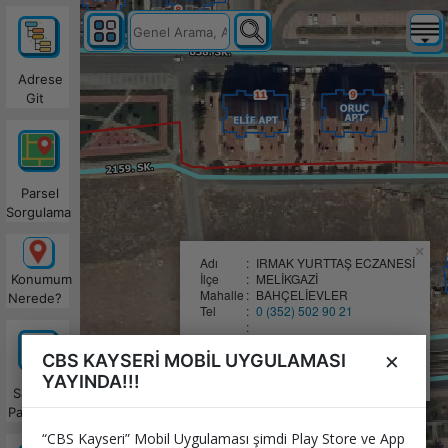
Adrese
Git
Parsel
Sorgulama
×
Adı
:
IRMAK YURTTAŞ ECZANESİ
İlçe
:
MELİKGAZİ
Konumum
Mahalle
:
BAHÇELİEVLER
Nerede?
Tel
:
0 (352) 502 90 21
:
:
Nasıl Giderim?
×
CBS KAYSERİ MOBİL UYGULAMASI
:
:
WhatsApp'da Paylaş
YAYINDA!!!
Satılacak
Parseller
“CBS Kayseri” Mobil Uygulaması şimdi Play Store ve App