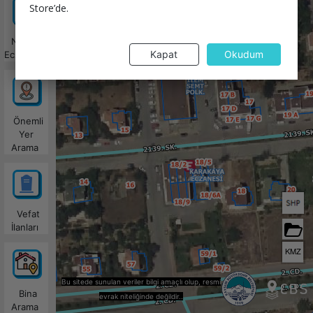
Store’de.
Nöbetçi
Kapat
Okudum
Eczaneler
Önemli
Yer
Arama
Vefat
İlanları
KMZ
Bu sitede sunulan veriler bilgi amaçlı olup, resmi
Bina
evrak niteliğinde değildir..
Arama