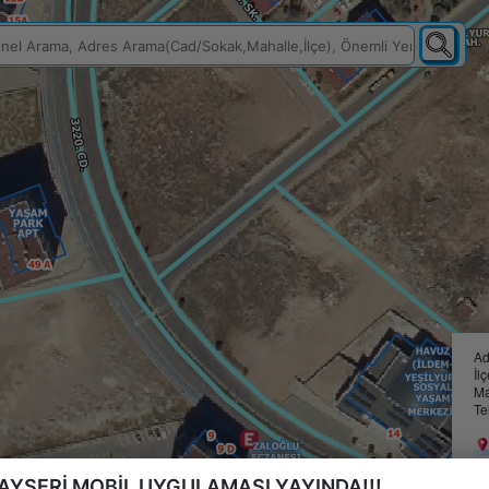
Ad
İl
Ma
Te
AYSERİ MOBİL UYGULAMASI YAYINDA!!!