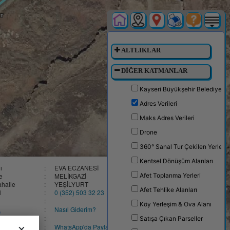
ALTLIKLAR
DİĞER KATMANLAR
Kayseri Büyükşehir Belediyesi
Adres Verileri
Maks Adres Verileri
Drone
360° Sanal Tur Çekilen Yerler
Kentsel Dönüşüm Alanları
×
ı
:
EVA ECZANESİ
çe
:
MELİKGAZİ
Afet Toplanma Yerleri
halle
:
YEŞİLYURT
Afet Tehlike Alanları
l
:
0 (352) 503 32 23
:
Köy Yerleşim & Ova Alanı
:
Nasıl Giderim?
:
Satışa Çıkan Parseller
×
:
WhatsApp'da Paylaş