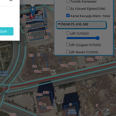
Turistik Kameralar
Eş Yükselti Eğrileri(10M)
Kartal Kavşağı Altern. Yollar
İMAR PLANLARI
dum
UİP (1/1000)
UİP-Çizgisel (1/1000)
UİP-Renkli (1/1000)
1/5000 Nip
NİP (1/25000)
Halihazır (1/25000)
Kadastro Mahalleleri
ÖNEMLİ YERLER (POİ)
PAZAR YERLERİ