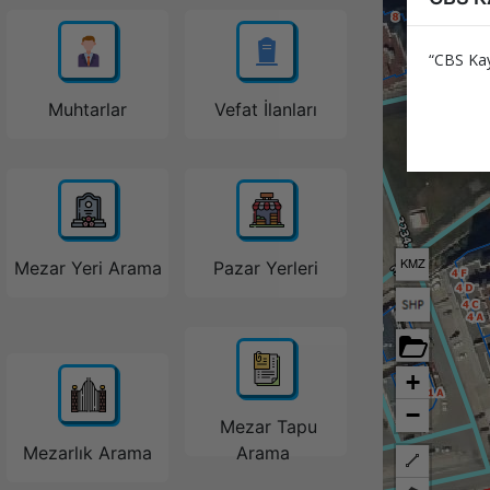
“CBS Kay
Muhtarlar
Vefat İlanları
KMZ
Mezar Yeri Arama
Pazar Yerleri
+
−
Mezar Tapu
Mezarlık Arama
Arama
Cizgi Ciz